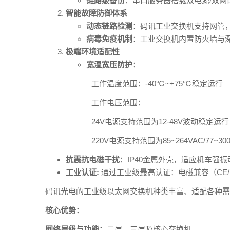
链路级备份
：串口服务器搭载双电源/双
智能故障防御体系
动态链路检测
：码讯工业交换机支持网管
病毒免疫机制
：工业交换机内置防火墙与深
极端环境适配性
宽温宽压防护
：
工作温度范围：-40℃~+75℃稳定运行
工作电压范围：
24V电源支持范围为12-48V波动稳定运行
220V电源支持范围为85~264VAC/77~
抗震抗电磁干扰
：IP40金属外壳，适应机车强
工业认证:
通过工业级最高认证：电磁兼容（CE/F
码讯光电的工业级以太网交换机种类丰富、适配各种需
核心优势：
网络层级与功能：
二层、三层及核心交换机