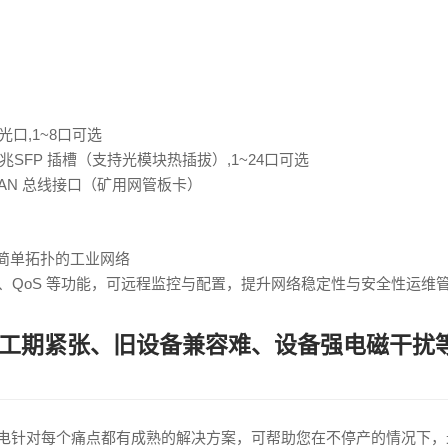
光口,1~8口可选
/万兆SFP 插槽（支持光模块热插拔）,1~24口可选
5/CAN 总线接口（矿用网管板卡）
简单拓扑的工业网络
合、QoS 等功能，可远程监控与配置，提升网络稳定性与安全性运维
临工期紧张、旧设备兼容难、设备强电磁干扰
电针对每个痛点都有成熟的解决方案，可帮助您在不停产的情况下，最