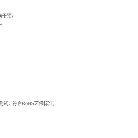
前干预。
%。
动测试，符合RoHS环保标准。