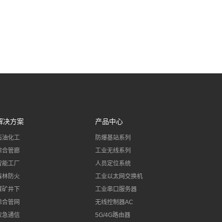
解决方案
产品中心
石油化工
防爆基站系列
综合管廊
工业无线系列
智能工厂
人员定位系统
森林防火
工业以太网交换机
煤矿井下
工业串口服务器
综合管网
无线控制器AC
应急通信
5G/4G路由器