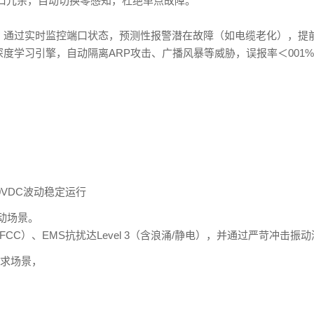
网口冗余，自动切换零感知，杜绝单点故障。
，通过实时监控端口状态，预测性报警潜在故障（如电缆老化），提
度学习引擎，自动隔离ARP攻击、广播风暴等威胁，误报率＜001
300VDC波动稳定运行
振动场景。
CC）、EMS抗扰达Level 3（含浪涌/静电），并通过严苛冲击振
求场景，