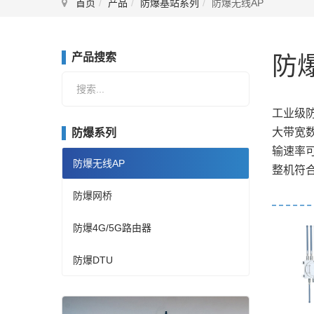
首页
产品
防爆基站系列
防爆无线AP
产品搜索
防爆
站
内
工业级防
搜
大带宽数
防爆系列
索
输速率可
防爆无线AP
整机符
防爆网桥
防爆4G/5G路由器
防爆DTU