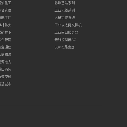
石油化工
防爆基站系列
综合管廊
工业无线系列
智能工厂
人员定位系统
森林防火
工业以太网交换机
煤矿井下
工业串口服务器
综合管网
无线控制器AC
应急通信
5G/4G路由器
仓储物流
能源电力
港口码头
轨道交通
智慧城市