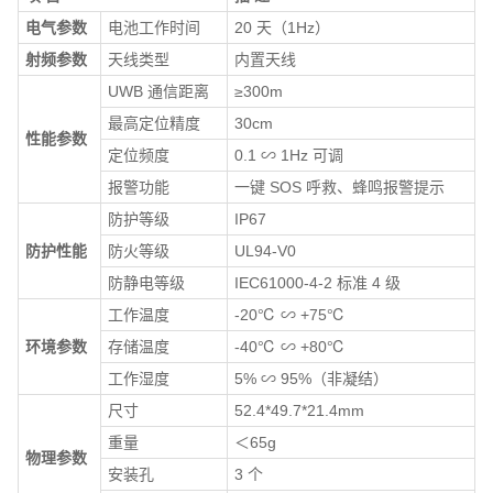
电气参数
电池工作时间
20 天（1Hz）
射频参数
天线类型
内置天线
UWB 通信距离
≥300m
最高定位精度
30cm
性能参数
定位频度
0.1 ∽ 1Hz 可调
报警功能
一键 SOS 呼救、蜂鸣报警提示
防护等级
IP67
防护性能
防火等级
UL94-V0
防静电等级
IEC61000-4-2 标准 4 级
工作温度
-20℃ ∽ +75℃
环境参数
存储温度
-40℃ ∽ +80℃
工作湿度
5% ∽ 95%（非凝结）
尺寸
52.4*49.7*21.4mm
重量
＜65g
物理参数
安装孔
3 个